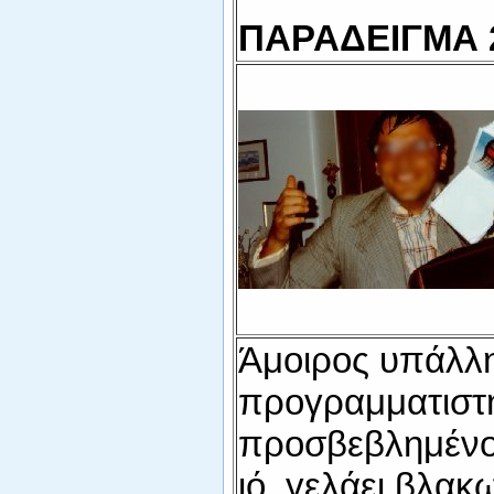
ΠΑΡΑΔΕΙΓΜΑ 
Άμοιρος υπάλλ
προγραμματιστ
προσβεβλημένο
ιό, γελάει βλακ