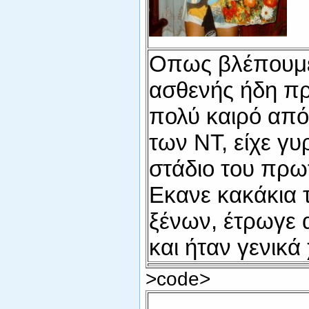
Οπως βλέπουμε
ασθενής ήδη π
πολύ καιρό από
των NT, είχε γυ
στάδιο του πρω
Εκανε κακάκια 
ξένων, έτρωγε 
και ήταν γενικά
>code>