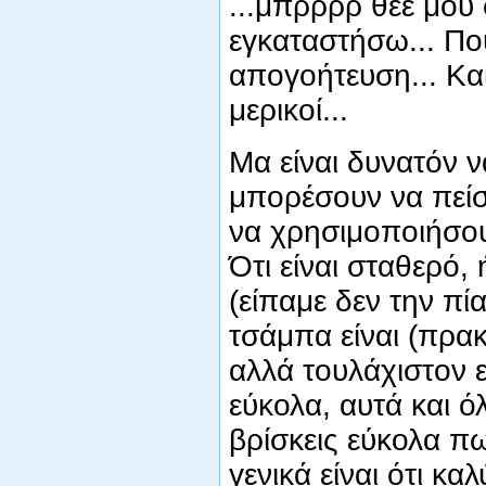
...μπρρρρ θεέ μου φ
εγκαταστήσω... Πού
απογοήτευση... Και
μερικοί...
Μα είναι δυνατόν ν
μπορέσουν να πείσ
να χρησιμοποιήσουν
Ότι είναι σταθερό, 
(είπαμε δεν την πί
τσάμπα είναι (πρακ
αλλά τουλάχιστον ε
εύκολα, αυτά και 
βρίσκεις εύκολα πω
γενικά είναι ότι κα