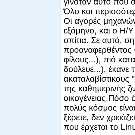
γινόταν αυτό που σ
Όλο και περισσότερ
Οι αγορές μηχανών
εξάμηνο, και ο Η/Υ
σπίτια. Σε αυτό, σ
προαναφερθέντος OS
φίλους...), πιό κα
δούλευε...), έκανε
ακαταλαβίστικους 
της καθημερινής ζ
οικογένειας.Πόσο 
πολύς κόσμος είναι
ξέρετε, δεν χρειάζε
που έρχεται το Linu