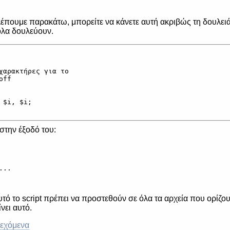
βλέπουμε παρακάτω, μπορείτε να κάνετε αυτή ακριβώς τη δουλειά
 όλα δουλεύουν.
χαρακτήρες για το

ff

$i, $i;

 στην έξοδό του:
..

τό το script πρέπει να προστεθούν σε όλα τα αρχεία που ορίζου
νει αυτό.
ιεχόμενα