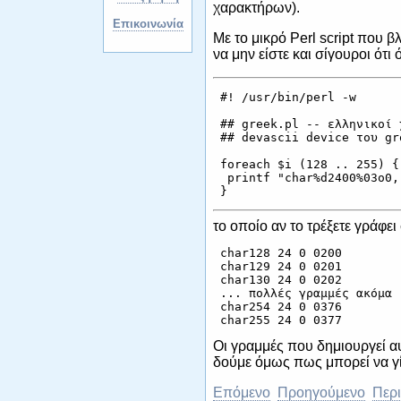
χαρακτήρων).
Επικοινωνία
Με το μικρό Perl script που 
να μην είστε και σίγουροι ότι
 #! /usr/bin/perl -w

 ## greek.pl -- ελληνικοί 
 ## devascii device του gro
 foreach $i (128 .. 255) {

  printf "char%d2400%03o0, 
το οποίο αν το τρέξετε γράφει
 char128 24 0 0200

 char129 24 0 0201

 char130 24 0 0202

 ... πολλές γραμμές ακόμα .
 char254 24 0 0376

Οι γραμμές που δημιουργεί αυ
δούμε όμως πως μπορεί να γί
Επόμενο
Προηγούμενο
Περ