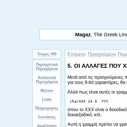
Magaz
, The Greek Li
Τεύχος #09
Επόμενο
Προηγούμενο
Περ
Περιληπτικά
5. ΟΙ ΑΛΛΑΓΕΣ ΠΟΥ 
Περιεχόμενα
Μετά από τις προηγούμενες π
Αναλυτικά
Περιεχόμενα
για τους 8-bit χαρακτήρες, θ
Mirrors
Αλλά πως είναι αυτές οι γρα
Links
Πληροφορίες
όπου το XXX είναι ο δεκαδικός
δεκαεξαδικό, κτλ.
Συντάκτες
Αυτή η γραμμή πρέπει να γραφ
Αναζήτηση