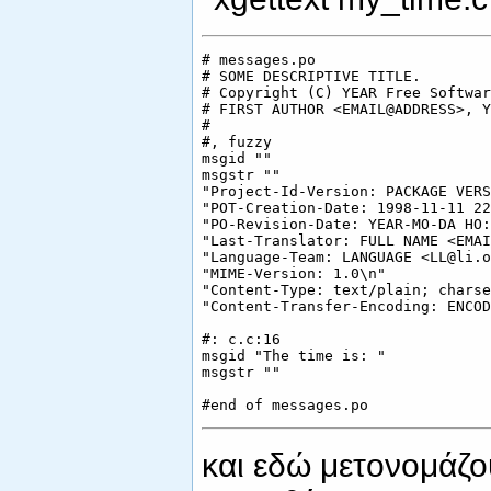
# messages.po

# SOME DESCRIPTIVE TITLE.

# Copyright (C) YEAR Free Softwar
# FIRST AUTHOR <EMAIL@ADDRESS>, Y
#

#, fuzzy

msgid ""

msgstr ""

"Project-Id-Version: PACKAGE VERS
"POT-Creation-Date: 1998-11-11 22
"PO-Revision-Date: YEAR-MO-DA HO:
"Last-Translator: FULL NAME <EMAI
"Language-Team: LANGUAGE <LL@li.o
"MIME-Version: 1.0\n"

"Content-Type: text/plain; charse
"Content-Transfer-Encoding: ENCOD
#: c.c:16

msgid "The time is: "

msgstr ""

και εδώ μετονομάζο