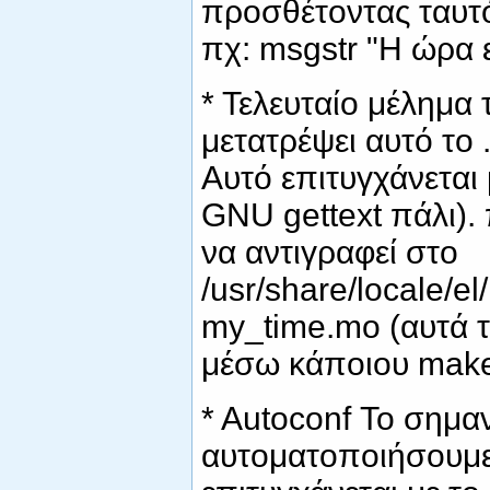
προσθέτοντας ταυτ
πχ: msgstr "Η ώρα εί
* Τελευταίο μέλημα 
μετατρέψει αυτό το 
Αυτό επιτυγχάνεται
GNU gettext πάλι). 
να αντιγραφεί στο
/usr/share/locale/
my_time.mo (αυτά τα
μέσω κάποιου makef
* Autoconf Το σημαν
αυτοματοποιήσουμε 