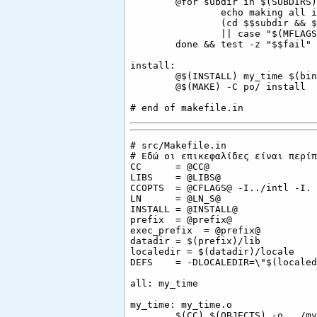
        @for subdir in $(SUBDIRS)
                echo making all i
                (cd $$subdir && $
                || case "$(MFLAGS
        done && test -z "$$fail"

install:

        @$(INSTALL) my_time $(bin)
        @$(MAKE) -C po/ install

# src/Makefile.in

# Εδώ οι επικεφαλίδες είναι περίπ
CC      = @CC@

LIBS    = @LIBS@

CCOPTS  = @CFLAGS@ -I../intl -I. 
LN      = @LN_S@

INSTALL = @INSTALL@

prefix  = @prefix@

exec_prefix  = @prefix@

datadir = $(prefix)/lib

localedir = $(datadir)/locale

DEFS    = -DLOCALEDIR=\"$(localed
all: my_time

my_time: my_time.o

        $(CC) $(OBJECTS) -o ../my