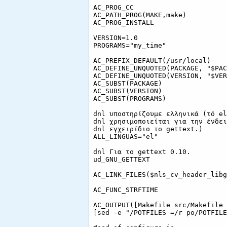
AC_PROG_CC

AC_PATH_PROG(MAKE,make)

AC_PROG_INSTALL

VERSION=1.0

PROGRAMS="my_time"

AC_PREFIX_DEFAULT(/usr/local)

AC_DEFINE_UNQUOTED(PACKAGE, "$PAC
AC_DEFINE_UNQUOTED(VERSION, "$VER
AC_SUBST(PACKAGE)

AC_SUBST(VERSION)

AC_SUBST(PROGRAMS)

dnl υποστηρίζουμε ελληνικά (τό el
dnl χρησιμοποιείται για την ένδει
dnl εγχειρίδιο το gettext.)

ALL_LINGUAS="el"

dnl Για το gettext 0.10.

ud_GNU_GETTEXT

AC_LINK_FILES($nls_cv_header_libg
AC_FUNC_STRFTIME

AC_OUTPUT([Makefile src/Makefile 
[sed -e "/POTFILES =/r po/POTFILE