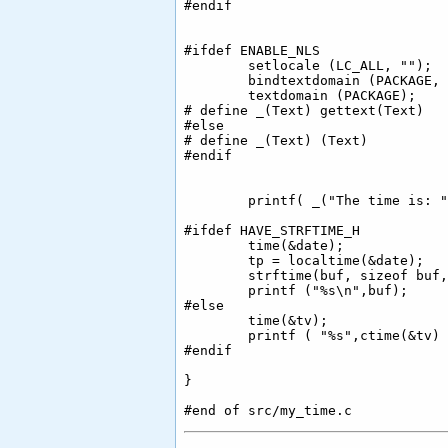
#endif

#ifdef ENABLE_NLS

        setlocale (LC_ALL, "");

        bindtextdomain (PACKAGE, 
        textdomain (PACKAGE);

# define _(Text) gettext(Text)

#else

# define _(Text) (Text)

#endif

        printf( _("The time is: "
#ifdef HAVE_STRFTIME_H

        time(&date);

        tp = localtime(&date);

        strftime(buf, sizeof buf,
        printf ("%s\n",buf);

#else

        time(&tv);

        printf ( "%s",ctime(&tv) )
#endif

}
