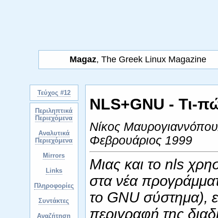
Magaz
, The Greek Linux Magazine
Τεύχος #12
NLS+GNU - Τι-πώ
Περιληπτικά
Περιεχόμενα
Νίκος Μαυρογιαννόπο
Αναλυτικά
Φεβρουάριος 1999
Περιεχόμενα
Mirrors
Μιας και το nls χρη
Links
στα νέα προγράμματ
Πληροφορίες
το GNU σύστημα), ε
Συντάκτες
περιγραφή της διαδι
Αναζήτηση