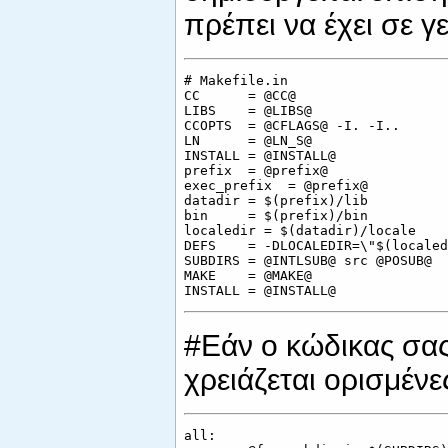
πρέπει να έχει σε γ
# Makefile.in

CC      = @CC@

LIBS    = @LIBS@

CCOPTS  = @CFLAGS@ -I. -I..

LN      = @LN_S@

INSTALL = @INSTALL@

prefix  = @prefix@

exec_prefix  = @prefix@

datadir = $(prefix)/lib

bin     = $(prefix)/bin

localedir = $(datadir)/locale

DEFS    = -DLOCALEDIR=\"$(localed
SUBDIRS = @INTLSUB@ src @POSUB@

MAKE    = @MAKE@

#Εάν ο κώδικας σας 
χρειάζεται ορισμένε
all:
