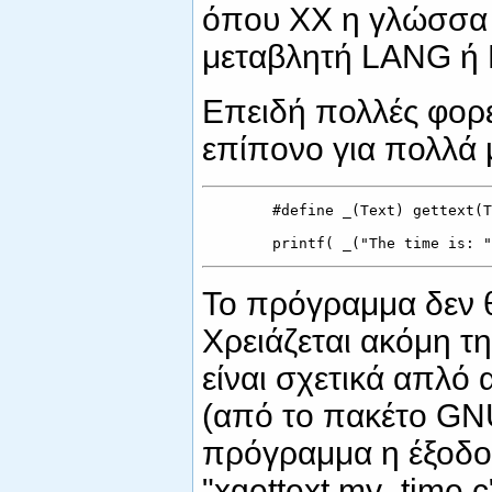
όπου ΧΧ η γλώσσα τ
μεταβλητή LANG ή
Επειδή πολλές φορές
επίπονο για πολλά 
        #define _(Text) gettext(T
Το πρόγραμμα δεν θ
Χρειάζεται ακόμη τη
είναι σχετικά απλό 
(από το πακέτο GNU 
πρόγραμμα η έξοδος 
"xgettext my_time.c