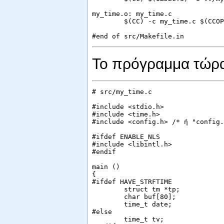
my_time.o: my_time.c

        $(CC) -c my_time.c $(CCOP
Το πρόγραμμα τώρα 
# src/my_time.c

#include <stdio.h>

#include <time.h>

#include <config.h> /* ή "config.
#ifdef ENABLE_NLS

#include <libintl.h>

#endif

main ()

{

#ifdef HAVE_STRFTIME

        struct tm *tp;

        char buf[80];

        time_t date;

#else

        time_t tv;
