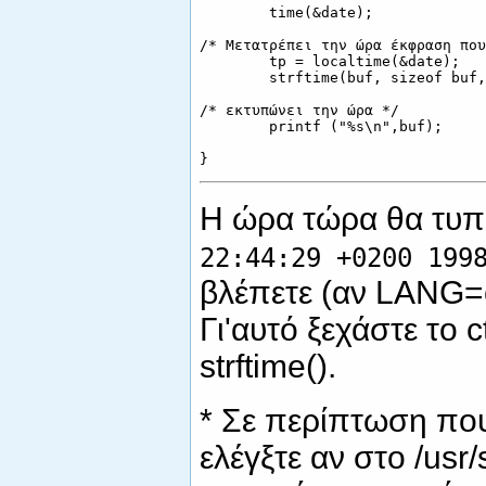
        time(&date);

/* Μετατρέπει την ώρα έκφραση που
        tp = localtime(&date);

        strftime(buf, sizeof buf,
/* εκτυπώνει την ώρα */

        printf ("%s\n",buf);

Η ώρα τώρα θα τυπ
22:44:29 +0200 199
βλέπετε (αν LANG=el
Γι'αυτό ξεχάστε το 
strftime().
* Σε περίπτωση που
ελέγξτε αν στο /usr