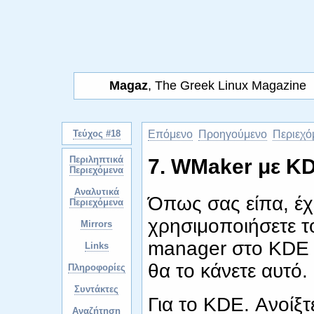
Magaz
, The Greek Linux Magazine
Τεύχος #18
Επόμενο
Προηγούμενο
Περιεχό
Περιληπτικά
7. WMaker με 
Περιεχόμενα
Αναλυτικά
Όπως σας είπα, έχ
Περιεχόμενα
χρησιμοποιήσετε 
Mirrors
manager στο KDE 
Links
θα το κάνετε αυτό.
Πληροφορίες
Συντάκτες
Για το KDE. Ανοίξτε
Αναζήτηση